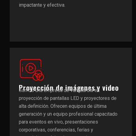
impactante y efectiva.
Proyección de imágenes y video
Somos una empresa de vanguardia en
proyección de pantallas LED y proyectores de
alta definición. Ofrecen equipos de última
generación y un equipo profesional capacitado
para eventos en vivo, presentaciones
corporativas, conferencias, ferias y