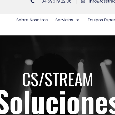
+34 695 19 22 06
info@csstre
Sobre Nosotros
Servicios
Equipos Espec
CS/STREAM
Solucione