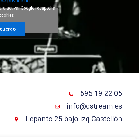
a de privacidad
ara activar Google recaptcha
 cookies
acuerdo
695 19 22 06
info@cstream.es
Lepanto 25 bajo izq Castellón